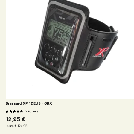
Brassard XP : DEUS - ORX
270
avis
Prix habituel
12,95 €
Jusqu’à 12x CB