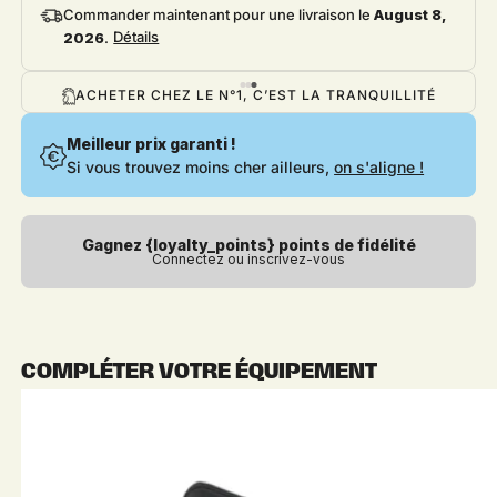
Commander maintenant pour une livraison le
August 8,
Détails
2026
.
1, C’EST LA TRANQUILLITÉ
PAYEZ JUSQU'E
Meilleur prix garanti !
Si vous trouvez moins cher ailleurs,
on s'aligne !
Gagnez {loyalty_points} points de fidélité
Connectez ou inscrivez-vous
COMPLÉTER VOTRE ÉQUIPEMENT