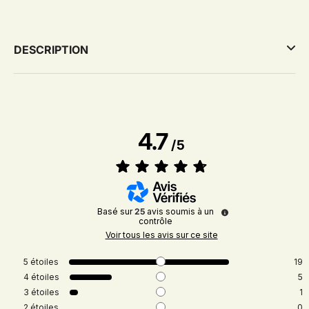
DESCRIPTION
4.7
/
5
Basé sur
25
avis soumis à un
contrôle
Voir tous les avis sur ce site
5
étoiles
19
4
étoiles
5
3
étoiles
1
2
étoiles
0