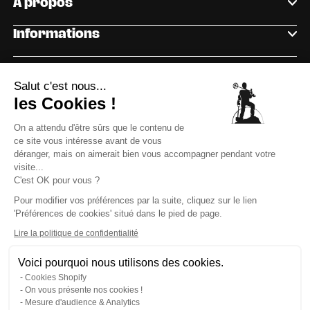
A propos
Informations
INSCRIVEZ VOUS À LA NEWSLETTER
Salut c'est nous...
les Cookies !
Rejoignez notre communauté et recevez nos
On a attendu d'être sûrs que le contenu de
conseils, nouveautés et bons plans directement dans
ce site vous intéresse avant de vous
votre boîte mail !
déranger, mais on aimerait bien vous accompagner pendant votre
visite...
10€ offerts
C'est OK pour vous ?
Pour modifier vos préférences par la suite, cliquez sur le lien
OK
sur ta
'Préférences de cookies' situé dans le pied de page.
Lire la politique de confidentialité
commande
Voici pourquoi nous utilisons des cookies.
J’accepte la politique de confidentialité et de
Cookies Shopify
recevoir les emails de la marque
On vous présente nos cookies !
Email
Mesure d'audience & Analytics