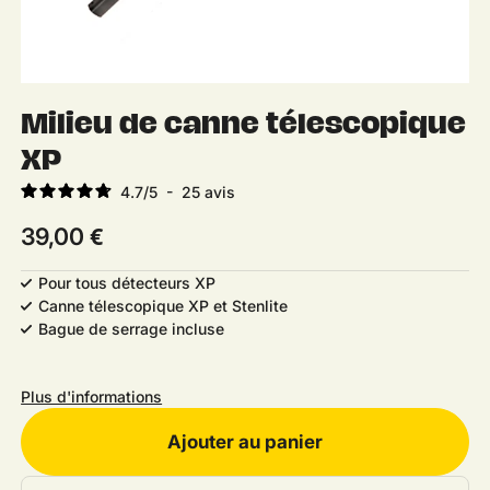
Milieu de canne télescopique
XP
4.7
/
5
-
25
avis
Prix habituel
39,00 €
Pour tous détecteurs XP
Canne télescopique XP et Stenlite
Bague de serrage incluse
Plus d'informations
Ajouter au panier