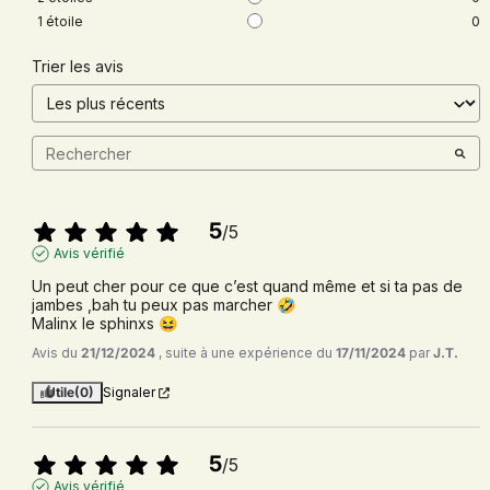
1
étoile
0
Trier les avis
5
/
5
Avis vérifié
Un peut cher pour ce que c’est quand même et si ta pas de 
jambes ,bah tu peux pas marcher 🤣

Malinx le sphinxs 😆
Avis du
21/12/2024
, suite à une expérience du
17/11/2024
par
J.T.
Utile
(0)
Signaler
5
/
5
Avis vérifié