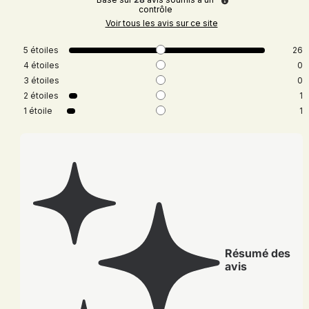
contrôle
Voir tous les avis sur ce site
5
étoiles
26
4
étoiles
0
3
étoiles
0
2
étoiles
1
1
étoile
1
Résumé des
avis