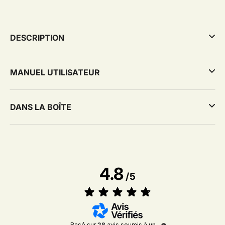
DESCRIPTION
MANUEL UTILISATEUR
DANS LA BOÎTE
4.8
/
5
Basé sur
28
avis soumis à un