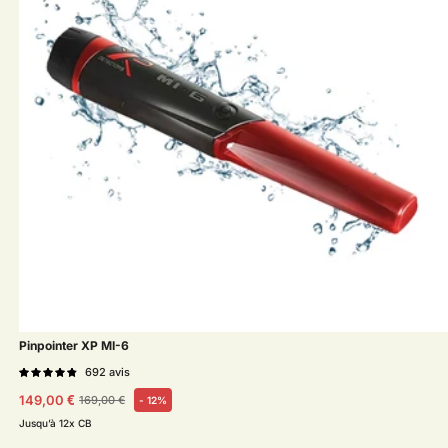
Pinpointer XP MI-6
692
avis
149,00 €
169,00 €
- 12%
Prix habituel
Prix soldé
Jusqu’à 12x CB