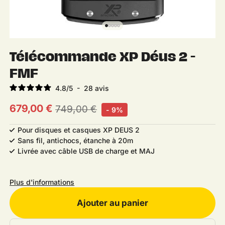
Télécommande XP Déus 2 -
FMF
4.8
/
5
-
28
avis
679,00 €
749,00 €
- 9%
Prix habituel
Prix soldé
Pour disques et casques XP DEUS 2
Sans fil, antichocs, étanche à 20m
Livrée avec câble USB de charge et MAJ
Plus d'informations
Ajouter au panier