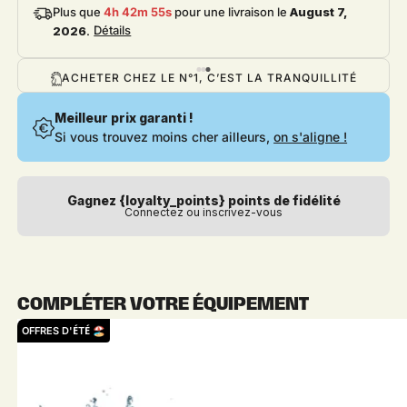
Plus que
4h 42m 54s
pour une livraison le
August 7,
Détails
2026
.
PAYEZ JUSQU'EN 12X PAR CB
Meilleur prix garanti !
Si vous trouvez moins cher ailleurs,
on s'aligne !
Gagnez {loyalty_points} points de fidélité
Connectez ou inscrivez-vous
COMPLÉTER VOTRE ÉQUIPEMENT
OFFRES D'ÉTÉ 🏖️