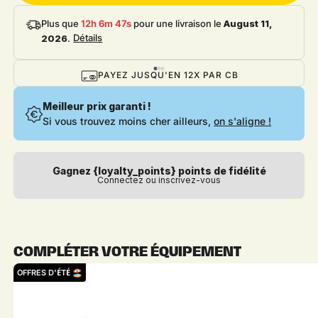
Plus que
12h 6m 46s
pour une livraison le
August 11,
Détails
2026
.
PAYEZ JUSQU'EN 12X PAR CB
Meilleur prix garanti !
Si vous trouvez moins cher ailleurs,
on s'aligne !
Gagnez {loyalty_points} points de fidélité
Connectez ou inscrivez-vous
COMPLÉTER VOTRE ÉQUIPEMENT
OFFRES D'ÉTÉ 🏖️