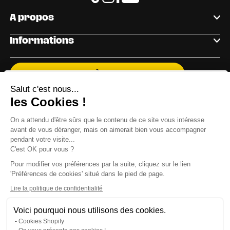
Tiktok
Instagram
Facebook
Youtube
A propos
Informations
INSCRIVEZ VOUS À LA NEWSLETTER
Salut c'est nous...
Rejoignez notre communauté et recevez nos
les Cookies !
conseils, nouveautés et bons plans directement dans
On a attendu d'être sûrs que le contenu de ce site vous intéresse
votre boîte mail !
avant de vous déranger, mais on aimerait bien vous accompagner
pendant votre visite...
10€ offerts
C'est OK pour vous ?
Pour modifier vos préférences par la suite, cliquez sur le lien
OK
sur ta
'Préférences de cookies' situé dans le pied de page.
Lire la politique de confidentialité
commande
Voici pourquoi nous utilisons des cookies.
J’accepte la politique de confidentialité et de
Cookies Shopify
recevoir les emails de la marque