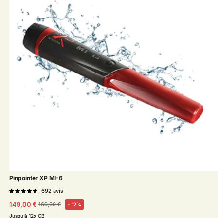
Pinpointer XP MI-6
692
avis
149,00 €
169,00 €
- 12%
Prix habituel
Prix soldé
Jusqu’à 12x CB