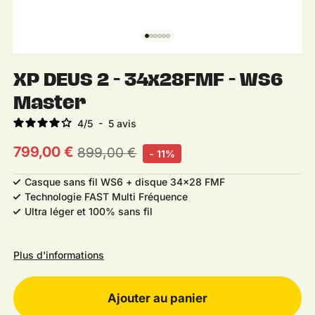
XP DEUS 2 - 34x28FMF - WS6
Master
4
/
5
-
5
avis
799,00 €
899,00 €
- 11%
Prix habituel
Prix soldé
Casque sans fil WS6 + disque 34x28 FMF
Technologie FAST Multi Fréquence
Ultra léger et 100% sans fil
XP Déus 2
Acheter un
Plus d'informations
FMF
Avis client
pack
Ajouter au panier